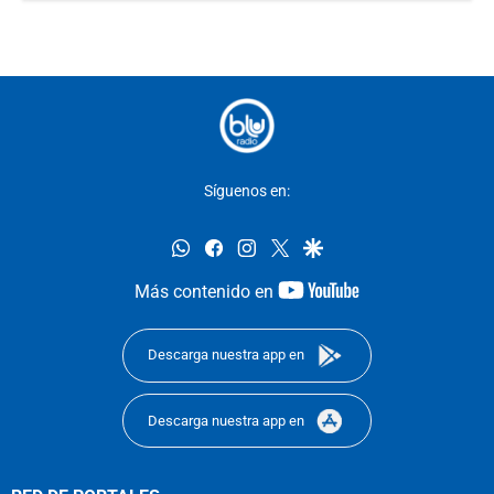
Síguenos en:
whatsapp
facebook
instagram
twitter
google
youtube-
Más contenido en
footer
Descarga nuestra app en
Descarga nuestra app en