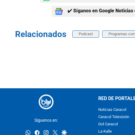
✔️ Síganos en Google Noticias 
Relacionados
Podcast
Programas com
RED DE PORTAL
Noticias Caracol
Caracol Televisión
Síguenos en:
Gol Caracol
whatsapp
facebook
instagram
twitter
google
La Kalle