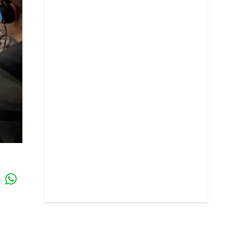
Whatsapp
k