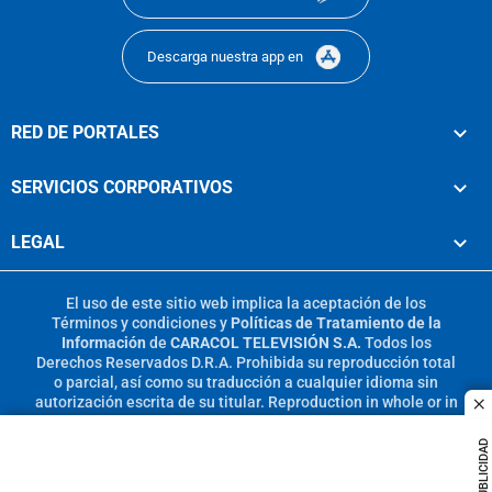
Descarga nuestra app en
RED DE PORTALES
SERVICIOS CORPORATIVOS
LEGAL
El uso de este sitio web implica la aceptación de los
Términos y condiciones
y
Políticas de Tratamiento de la
Información
de
CARACOL TELEVISIÓN S.A.
Todos los
Derechos Reservados D.R.A. Prohibida su reproducción total
o parcial, así como su traducción a cualquier idioma sin
autorización escrita de su titular. Reproduction in whole or in
c
part, or translation without written permission is prohibited.
All rights reserved 2025.
PUBLICIDAD
MIEMBRO DE: