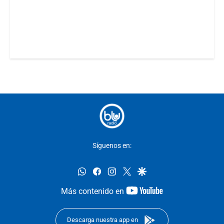
Síguenos en:
whatsapp
facebook
instagram
twitter
google
youtube-
Más contenido en
footer
Descarga nuestra app en