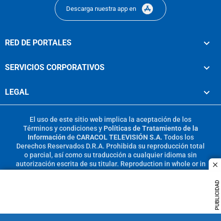
Descarga nuestra app en
RED DE PORTALES
SERVICIOS CORPORATIVOS
LEGAL
El uso de este sitio web implica la aceptación de los
Términos y condiciones
y
Políticas de Tratamiento de la
Información
de
CARACOL TELEVISIÓN S.A.
Todos los
Derechos Reservados D.R.A. Prohibida su reproducción total
o parcial, así como su traducción a cualquier idioma sin
autorización escrita de su titular. Reproduction in whole or in
c
part, or translation without written permission is prohibited.
All rights reserved 2025.
PUBLICIDAD
MIEMBRO DE: