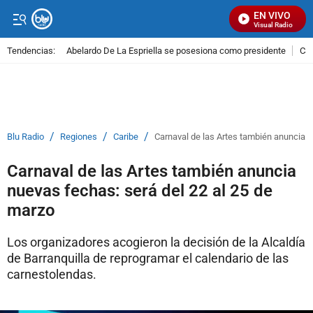
EN VIVO
Señal Visual Radio
Tendencias:
Abelardo De La Espriella se posesiona como presidente
Cal
PUBLICIDAD
/
/
/
Blu Radio
Regiones
Caribe
Carnaval de las Artes también anuncia n
Carnaval de las Artes también anuncia
nuevas fechas: será del 22 al 25 de
marzo
Los organizadores acogieron la decisión de la Alcaldía
de Barranquilla de reprogramar el calendario de las
carnestolendas.