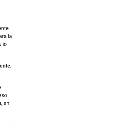
ente
ara la
lio
gente
,
e
ceso
, en