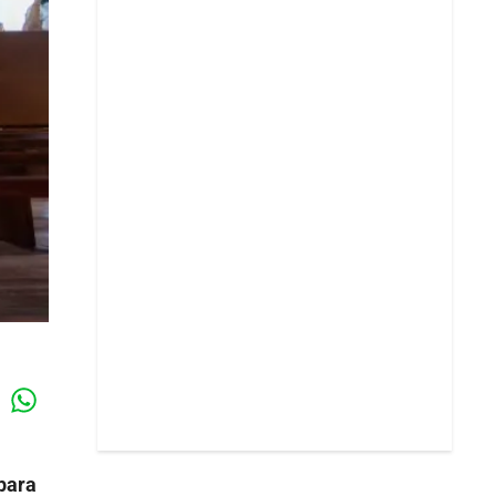
Whatsapp
k
para