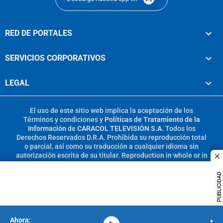
RED DE PORTALES
SERVICIOS CORPORATIVOS
LEGAL
El uso de este sitio web implica la aceptación de los
Términos y condiciones
y
Políticas de Tratamiento de la
Información
de
CARACOL TELEVISIÓN S.A.
Todos los
Derechos Reservados D.R.A. Prohibida su reproducción total
o parcial, así como su traducción a cualquier idioma sin
autorización escrita de su titular. Reproduction in whole or in
c
part, or translation without written permission is prohibited.
All rights reserved 2025.
PUBLICIDAD
MIEMBRO DE: