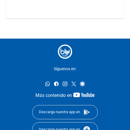
Síguenos en:
whatsapp
facebook
instagram
twitter
google
youtube-
Más contenido en
footer
Descarga nuestra app en
Descarga nuestra app en