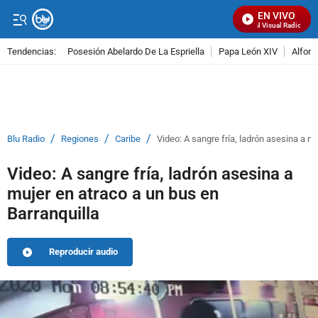
EN VIVO
Señal Visual Radio
Tendencias:
Posesión Abelardo De La Espriella
Papa León XIV
Alfons
PUBLICIDAD
/
/
/
Blu Radio
Regiones
Caribe
Video: A sangre fría, ladrón asesina a m
Video: A sangre fría, ladrón asesina a
mujer en atraco a un bus en
Barranquilla
Reproducir audio