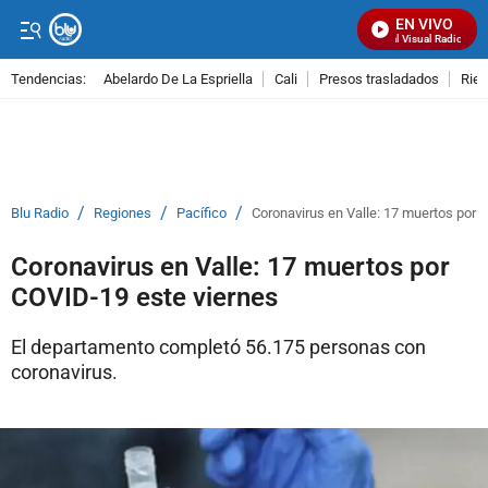
EN VIVO
Señal Visual Radio
Tendencias:
Abelardo De La Espriella
Cali
Presos trasladados
Rie
PUBLICIDAD
/
/
/
Blu Radio
Regiones
Pacífico
Coronavirus en Valle: 17 muertos por 
Coronavirus en Valle: 17 muertos por
COVID-19 este viernes
El departamento completó 56.175 personas con
coronavirus.