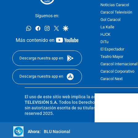
Noticias Caracol
Caracol Televisión
Síguenos en:
Gol Caracol
whatsapp
facebook
instagram
twitter
google
La Kalle
HJCK
youtube-
Más contenido en
DiTu
footer
El Espectador
Teatro Mayor
Descarga nuestra app en
Caracol Internacional
Caracol Corporativo
Descarga nuestra app en
Caracol Next
El uso de este sitio web implica la aceptación de los
Térmi
TELEVISIÓN S.A.
Todos los Derechos Reservados D.R.A. Pro
sin autorización escrita de su titular. Reproduction in whole
reserved 2025.
BLU Nacional