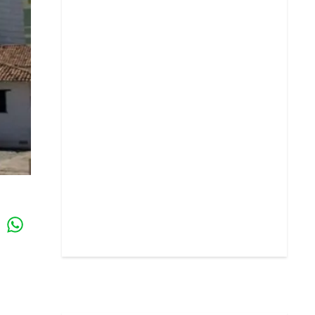
Whatsapp
k