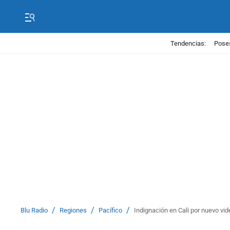
Tendencias:
Poses
/
/
/
Blu Radio
Regiones
Pacífico
Indignación en Cali por nuevo vide