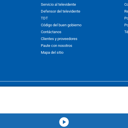
Servicio al televidente
Co
Defensor del televidente
Re
TDT
Po
Código del buen gobierno
Po
Contáctanos
Té
Clientes y proveedores
Paute con nosotros
Mapa del sitio
nos y condiciones
y
Políticas de Tratamiento de la Información
de
CAR
hibida su reproducción total o parcial, así como su traducción a cual
 or in part, or translation without written permission is prohibited. All 
media-icon