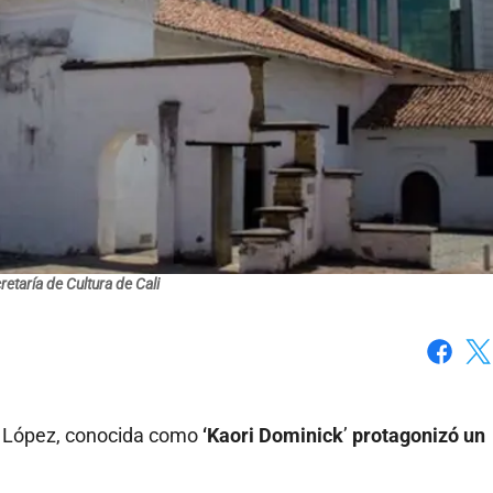
retaría de Cultura de Cali
Faceboo
X
na López, conocida como
‘Kaori Dominick
’
protagonizó un