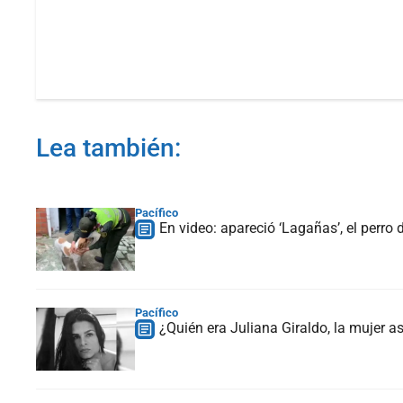
Lea también:
Pacífico
En video: apareció ‘Lagañas’, el perro 
Pacífico
¿Quién era Juliana Giraldo, la mujer 