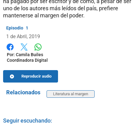
ha pagado por ser escritor y de cómo, a pesar de ser
uno de los autores más leídos del país, prefiere
mantenerse al margen del poder.
1
1 de Abril, 2019
Whatsapp
Facebook
X
Por:
Camila Builes
Coordinadora Digital
Reproducir audio
Relacionados
Literatura al margen
Seguir escuchando: