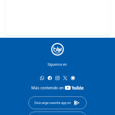
Síguenos en:
whatsapp
facebook
instagram
twitter
google
youtube-
Más contenido en
footer
Descarga nuestra app en