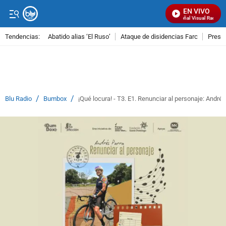
EN VIVO
Señal Visual Radio
Tendencias:
Abatido alias ‘El Ruso’
Ataque de disidencias Farc
Preso
PUBLICIDAD
/
/
Blu Radio
Bumbox
¡Qué locura! - T3. E1. Renunciar al personaje: Andrés