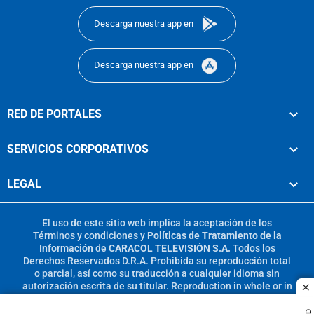
Descarga nuestra app en
Descarga nuestra app en
RED DE PORTALES
SERVICIOS CORPORATIVOS
LEGAL
El uso de este sitio web implica la aceptación de los
Términos y condiciones
y
Políticas de Tratamiento de la
Información
de
CARACOL TELEVISIÓN S.A.
Todos los
Derechos Reservados D.R.A. Prohibida su reproducción total
o parcial, así como su traducción a cualquier idioma sin
autorización escrita de su titular. Reproduction in whole or in
c
part, or translation without written permission is prohibited.
All rights reserved 2025.