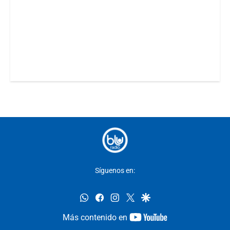
Síguenos en:
whatsapp
facebook
instagram
twitter
google
youtube-
Más contenido en
footer