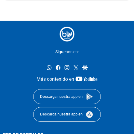
Síguenos en:
whatsapp
facebook
instagram
twitter
google
youtube-
Más contenido en
footer
Descarga nuestra app en
Descarga nuestra app en