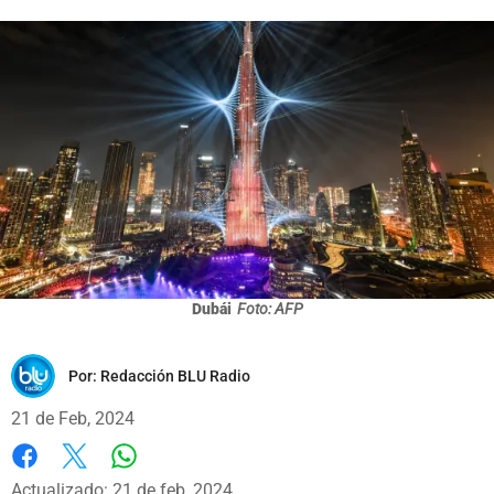
Dubái
Foto: AFP
Por:
Redacción BLU Radio
21 de Feb, 2024
Whatsapp
Facebook
X
Actualizado: 21 de feb, 2024