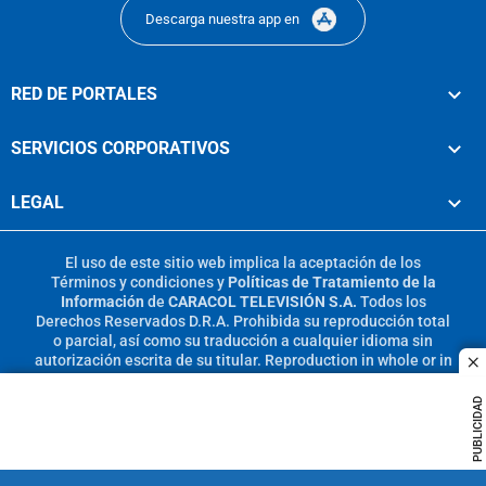
Descarga nuestra app en
RED DE PORTALES
SERVICIOS CORPORATIVOS
LEGAL
El uso de este sitio web implica la aceptación de los
Términos y condiciones
y
Políticas de Tratamiento de la
Información
de
CARACOL TELEVISIÓN S.A.
Todos los
Derechos Reservados D.R.A. Prohibida su reproducción total
o parcial, así como su traducción a cualquier idioma sin
autorización escrita de su titular. Reproduction in whole or in
c
part, or translation without written permission is prohibited.
All rights reserved 2025.
PUBLICIDAD
MIEMBRO DE: