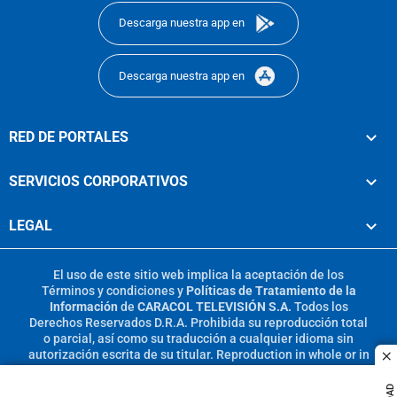
Descarga nuestra app en
Descarga nuestra app en
RED DE PORTALES
SERVICIOS CORPORATIVOS
LEGAL
El uso de este sitio web implica la aceptación de los
Términos y condiciones
y
Políticas de Tratamiento de la
Información
de
CARACOL TELEVISIÓN S.A.
Todos los
Derechos Reservados D.R.A. Prohibida su reproducción total
o parcial, así como su traducción a cualquier idioma sin
autorización escrita de su titular. Reproduction in whole or in
c
part, or translation without written permission is prohibited.
All rights reserved 2025.