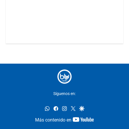
Síguenos en:
whatsapp
facebook
instagram
twitter
google
youtube-
Más contenido en
footer