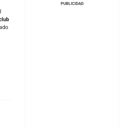
PUBLICIDAD
l
 club
dado