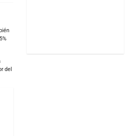
bién
 5%
a
r del