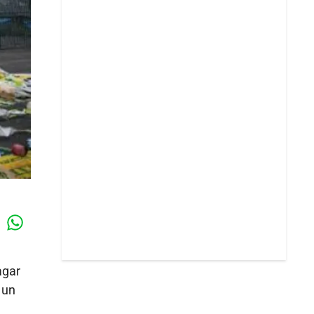
Whatsapp
k
agar
 un