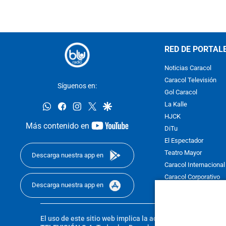
RED DE PORTAL
Noticias Caracol
Caracol Televisión
Síguenos en:
Gol Caracol
whatsapp
facebook
instagram
twitter
google
La Kalle
HJCK
youtube-
Más contenido en
DiTu
footer
El Espectador
Teatro Mayor
Descarga nuestra app en
Caracol Internacional
Caracol Corporativo
Descarga nuestra app en
Caracol Next
El uso de este sitio web implica la aceptación de los
Térmi