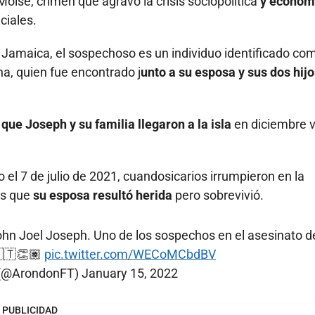
oise, crimen que agravó la crisis sociopolítica
y económ
ciales.
e Jamaica, el sospechoso es un individuo identificado co
a, quien fue encontrado j
unto a su esposa y sus dos hij
que Joseph y su familia llegaron a la isla
en diciembre v
 el 7 de julio de 2021, cuandosicarios irrumpieron en la
as que
su esposa resultó herida
pero sobrevivió.
hn Joel Joseph. Uno de los sospechos en el asesinato d
🇭🇹👏🏽
pic.twitter.com/WECoMCbdBV
 (@ArondonFT)
January 15, 2022
PUBLICIDAD