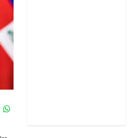
Whatsapp
k