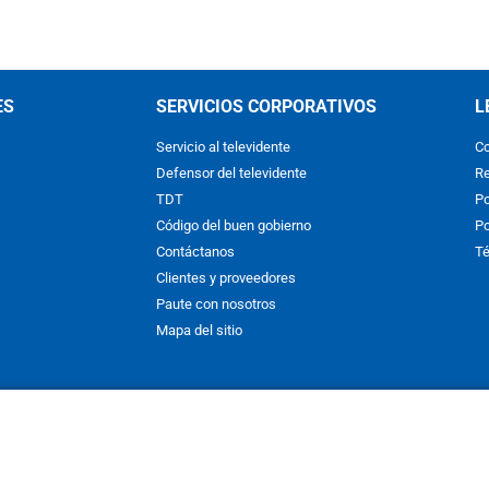
ES
SERVICIOS CORPORATIVOS
L
Servicio al televidente
Co
Defensor del televidente
Re
TDT
Po
Código del buen gobierno
Po
Contáctanos
Té
Clientes y proveedores
Paute con nosotros
Mapa del sitio
nos y condiciones
y
Políticas de Tratamiento de la Información
de
CAR