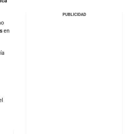
ica
PUBLICIDAD
mo
os
en
ía
el