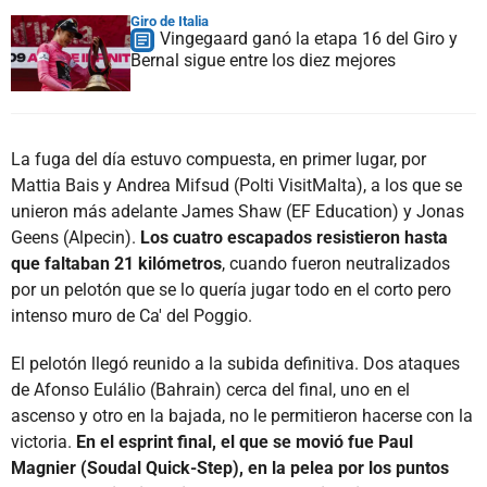
Giro de Italia
Vingegaard ganó la etapa 16 del Giro y
Bernal sigue entre los diez mejores
La fuga del día estuvo compuesta, en primer lugar, por
Mattia Bais y Andrea Mifsud (Polti VisitMalta), a los que se
unieron más adelante James Shaw (EF Education) y Jonas
Geens (Alpecin).
Los cuatro escapados resistieron hasta
que faltaban 21 kilómetros
, cuando fueron neutralizados
por un pelotón que se lo quería jugar todo en el corto pero
intenso muro de Ca' del Poggio.
El pelotón llegó reunido a la subida definitiva. Dos ataques
de Afonso Eulálio (Bahrain) cerca del final, uno en el
ascenso y otro en la bajada, no le permitieron hacerse con la
victoria.
En el esprint final, el que se movió fue Paul
Magnier (Soudal Quick-Step), en la pelea por los puntos