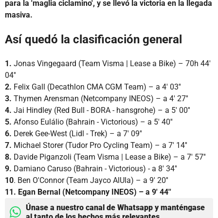
para la 'maglia ciclamino', y se llevó la victoria en la llegada
masiva.
Así quedó la clasificación general
1.
Jonas Vingegaard (Team Visma | Lease a Bike) – 70h 44'
04''
2.
Felix Gall (Decathlon CMA CGM Team) – a 4' 03''
3.
Thymen Arensman (Netcompany INEOS) – a 4' 27''
4.
Jai Hindley (Red Bull - BORA - hansgrohe) – a 5' 00''
5.
Afonso Eulálio (Bahrain - Victorious) – a 5' 40''
6.
Derek Gee-West (Lidl - Trek) – a 7' 09''
7.
Michael Storer (Tudor Pro Cycling Team) – a 7' 14''
8.
Davide Piganzoli (Team Visma | Lease a Bike) – a 7' 57''
9.
Damiano Caruso (Bahrain - Victorious) - a 8' 34''
10
. Ben O'Connor (Team Jayco AlUla) – a 9' 20''
11.
Egan Bernal (Netcompany INEOS) – a 9' 44''
Únase a nuestro canal de Whatsapp y manténgase
al tanto de los hechos más relevantes.