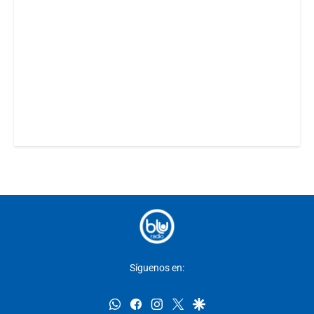
Síguenos en:
whatsapp
facebook
instagram
twitter
google