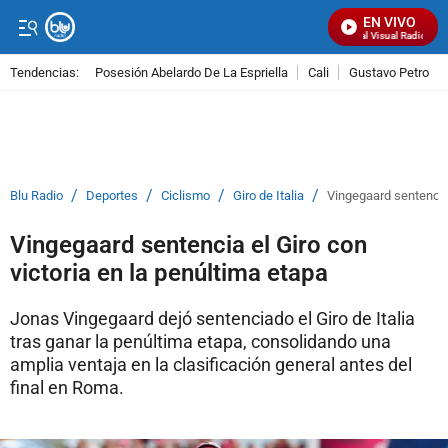
EN VIVO
Señal Visual Radio
Tendencias:
Posesión Abelardo De La Espriella
Cali
Gustavo Petro
PUBLICIDAD
/
/
/
/
Blu Radio
Deportes
Ciclismo
Giro de Italia
Vingegaard sentencia 
Vingegaard sentencia el Giro con
victoria en la penúltima etapa
Jonas Vingegaard dejó sentenciado el Giro de Italia
tras ganar la penúltima etapa, consolidando una
amplia ventaja en la clasificación general antes del
final en Roma.