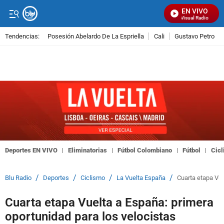
EN VIVO
Señal Visual Radio
Tendencias:
Posesión Abelardo De La Espriella
Cali
Gustavo Petro
PUBLICIDAD
Deportes EN VIVO
Eliminatorias
Fútbol Colombiano
Fútbol
Cic
/
/
/
/
Blu Radio
Deportes
Ciclismo
La Vuelta España
Cuarta etapa Vue
Cuarta etapa Vuelta a España: primera
oportunidad para los velocistas