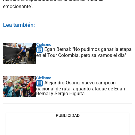
emocionante".
Lea también:
Ciclismo
Egan Bernal: "No pudimos ganar la etapa
en el Tour Colombia, pero salvamos el día"
Ciclismo
Alejandro Osorio, nuevo campeón
nacional de ruta: aguantó ataque de Egan
Bernal y Sergio Higuita
PUBLICIDAD