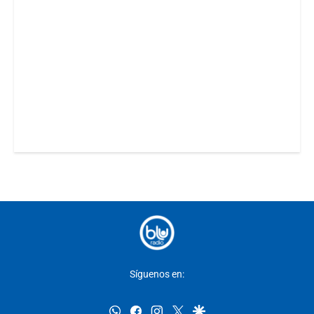
Síguenos en:
whatsapp
facebook
instagram
twitter
google