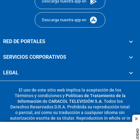
Descarga nuestra app en
Descarga nuestra app en
RED DE PORTALES
SERVICIOS CORPORATIVOS
LEGAL
El uso de este sitio web implica la aceptación de los
Términos y condiciones
y
Políticas de Tratamiento de la
Información
de
CARACOL TELEVISIÓN S.A.
Todos los
Derechos Reservados D.R.A. Prohibida su reproducción total
o parcial, así como su traducción a cualquier idioma sin
autorización escrita de su titular. Reproduction in whole or in
c
part, or translation without written permission is prohibited.
All rights reserved 2025.
PUBLICIDAD