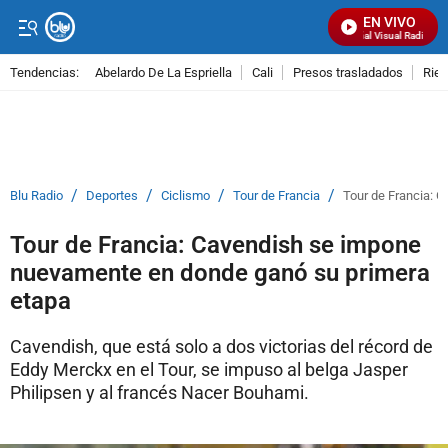
EN VIVO
Señal Visual Radio
Tendencias:
Abelardo De La Espriella
Cali
Presos trasladados
Rie
PUBLICIDAD
/
/
/
/
Blu Radio
Deportes
Ciclismo
Tour de Francia
Tour de Francia: 
Tour de Francia: Cavendish se impone
nuevamente en donde ganó su primera
etapa
Cavendish, que está solo a dos victorias del récord de
Eddy Merckx en el Tour, se impuso al belga Jasper
Philipsen y al francés Nacer Bouhami.