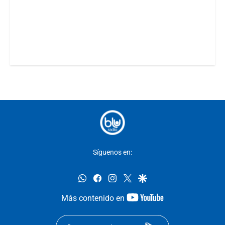
Síguenos en:
whatsapp
facebook
instagram
twitter
google
youtube-
Más contenido en
footer