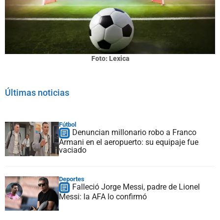
Foto: Lexica
Últimas noticias
Fútbol
Denuncian millonario robo a Franco
Armani en el aeropuerto: su equipaje fue
vaciado
Deportes
Falleció Jorge Messi, padre de Lionel
Messi: la AFA lo confirmó