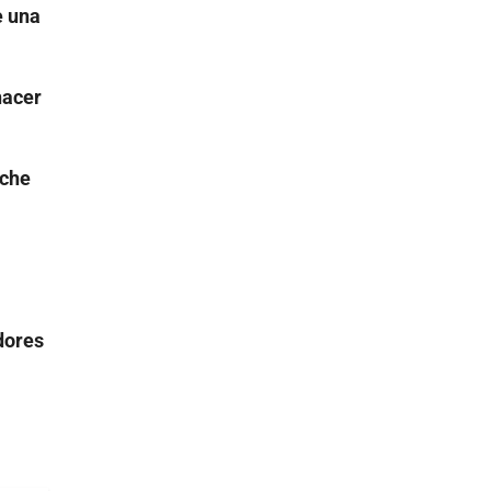
e una
hacer
lche
adores