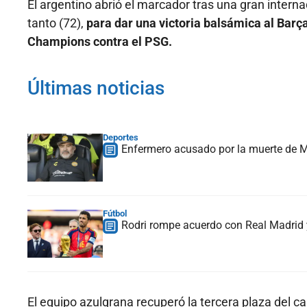
El argentino abrió el marcador tras una gran internad
tanto (72),
para dar una victoria balsámica al Barça
Champions contra el PSG.
Últimas noticias
Deportes
Enfermero acusado por la muerte de Ma
Fútbol
Rodri rompe acuerdo con Real Madrid y
El equipo azulgrana recuperó la tercera plaza del ca