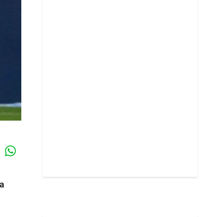
Whatsapp
k
ra