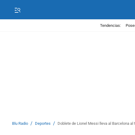
Tendencias:
Poses
/
/
Blu Radio
Deportes
Doblete de Lionel Messi lleva al Barcelona al t