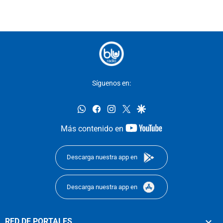
Síguenos en:
whatsapp
facebook
instagram
twitter
google
youtube-
Más contenido en
footer
Descarga nuestra app en
Descarga nuestra app en
RED DE PORTALES