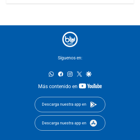
Síguenos en:
whatsapp
facebook
instagram
twitter
google
youtube-
Más contenido en
footer
Descarga nuestra app en
Descarga nuestra app en