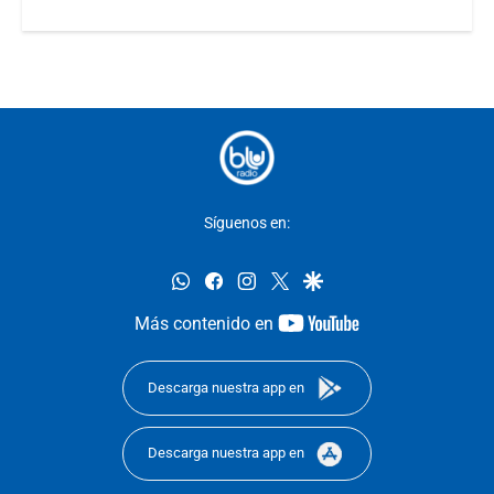
Síguenos en:
whatsapp
facebook
instagram
twitter
google
youtube-
Más contenido en
footer
Descarga nuestra app en
Descarga nuestra app en