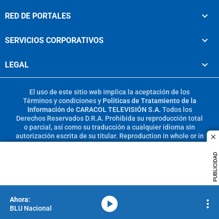
RED DE PORTALES
SERVICIOS CORPORATIVOS
LEGAL
El uso de este sitio web implica la aceptación de los
Términos y condiciones
y
Políticas de Tratamiento de la
Información
de
CARACOL TELEVISIÓN S.A.
Todos los
Derechos Reservados D.R.A. Prohibida su reproducción total
o parcial, así como su traducción a cualquier idioma sin
autorización escrita de su titular. Reproduction in whole or in
c
part, or translation without written permission is prohibited.
All rights reserved 2025.
PUBLICIDAD
MIEMBRO DE:
media-icon
BLU Nacional