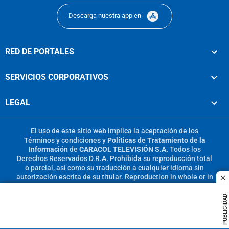
Descarga nuestra app en
RED DE PORTALES
SERVICIOS CORPORATIVOS
LEGAL
El uso de este sitio web implica la aceptación de los
Términos y condiciones
y
Políticas de Tratamiento de la
Información
de
CARACOL TELEVISIÓN S.A.
Todos los
Derechos Reservados D.R.A. Prohibida su reproducción total
o parcial, así como su traducción a cualquier idioma sin
autorización escrita de su titular. Reproduction in whole or in
c
part, or translation without written permission is prohibited.
All rights reserved 2025.
PUBLICIDAD
MIEMBRO DE: