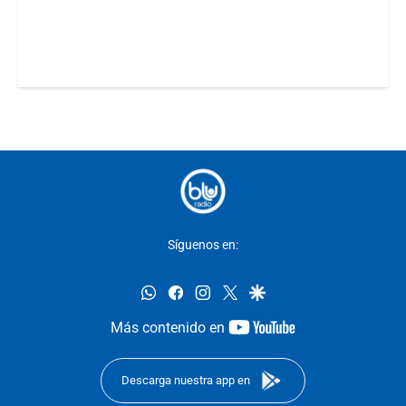
Síguenos en:
whatsapp
facebook
instagram
twitter
google
youtube-
Más contenido en
footer
Descarga nuestra app en