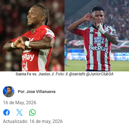
Santa Fe vs. Junior. //
Foto: X @santafe @JuniorClubSA
Por:
Jose Villanueva
16 de May, 2026
Whatsapp
Facebook
X
Actualizado: 16 de may, 2026