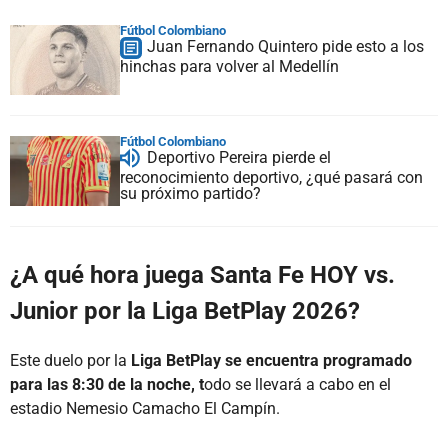
Fútbol Colombiano
Juan Fernando Quintero pide esto a los
hinchas para volver al Medellín
Fútbol Colombiano
Deportivo Pereira pierde el
reconocimiento deportivo, ¿qué pasará con
su próximo partido?
¿A qué hora juega Santa Fe HOY vs.
Junior por la Liga BetPlay 2026?
Este duelo por la
Liga BetPlay se encuentra programado
para las 8:30 de la noche, t
odo se llevará a cabo en el
estadio Nemesio Camacho El Campín.