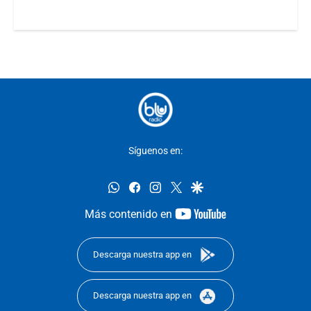
Síguenos en:
whatsapp
facebook
instagram
twitter
google
youtube-
Más contenido en
footer
Descarga nuestra app en
Descarga nuestra app en