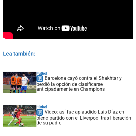
Lea también:
Fútbol
Barcelona cayó contra el Shakhtar y
perdió la opción de clasificarse
anticipadamente en Champions
Fútbol
Video: así fue aplaudido Luis Díaz en
pleno partido con el Liverpool tras liberación
de su padre