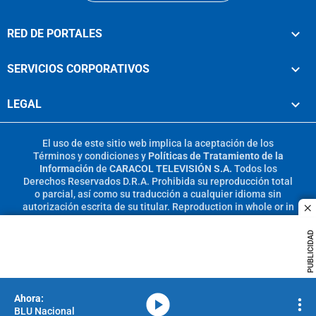
RED DE PORTALES
SERVICIOS CORPORATIVOS
LEGAL
El uso de este sitio web implica la aceptación de los
Términos y condiciones
y
Políticas de Tratamiento de la
Información
de
CARACOL TELEVISIÓN S.A.
Todos los
Derechos Reservados D.R.A. Prohibida su reproducción total
o parcial, así como su traducción a cualquier idioma sin
autorización escrita de su titular. Reproduction in whole or in
c
part, or translation without written permission is prohibited.
All rights reserved 2025.
PUBLICIDAD
MIEMBRO DE:
media-icon
BLU Nacional