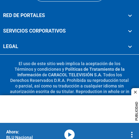
RED DE PORTALES
SERVICIOS CORPORATIVOS
LEGAL
El uso de este sitio web implica la aceptación de los
Términos y condiciones
y
Políticas de Tratamiento de la
Información
de
CARACOL TELEVISIÓN S.A.
Todos los
Derechos Reservados D.R.A. Prohibida su reproducción total
o parcial, así como su traducción a cualquier idioma sin
autorización escrita de su titular. Reproduction in whole or in
c
part, or translation without written permission is prohibited.
All rights reserved 2025.
PUBLICIDAD
MIEMBRO DE:
media-icon
BLU Nacional