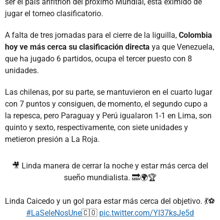
ser el país anfitrión del próximo Mundial, está eximido de
jugar el torneo clasificatorio.
A falta de tres jornadas para el cierre de la liguilla,
Colombia
hoy ve más cerca su clasificación directa
ya que Venezuela,
que ha jugado 6 partidos, ocupa el tercer puesto con 8
unidades.
Las chilenas, por su parte, se mantuvieron en el cuarto lugar
con 7 puntos y consiguen, de momento, el segundo cupo a
la repesca, pero Paraguay y Perú igualaron 1-1 en Lima, son
quinto y sexto, respectivamente, con siete unidades y
metieron presión a La Roja.
🎥 Linda manera de cerrar la noche y estar más cerca del
sueño mundialista. 🔜🌍🏆
Linda Caicedo y un gol para estar más cerca del objetivo. 💃⚽
#LaSeleNosUne
🇨🇴
pic.twitter.com/YI37ksJe5d