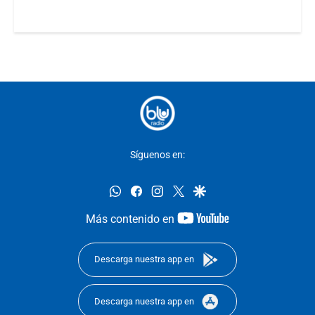
Síguenos en:
whatsapp
facebook
instagram
twitter
google
youtube-
Más contenido en
footer
Descarga nuestra app en
Descarga nuestra app en