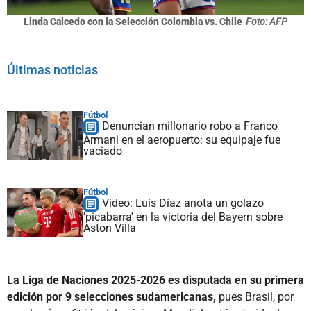
Linda Caicedo con la Selección Colombia vs. Chile
Foto: AFP
Últimas noticias
Fútbol
Denuncian millonario robo a Franco
Armani en el aeropuerto: su equipaje fue
vaciado
Fútbol
Video: Luis Díaz anota un golazo
'picabarra' en la victoria del Bayern sobre
Aston Villa
La Liga de Naciones 2025-2026 es disputada en su primera
edición por 9 selecciones sudamericanas,
pues Brasil, por