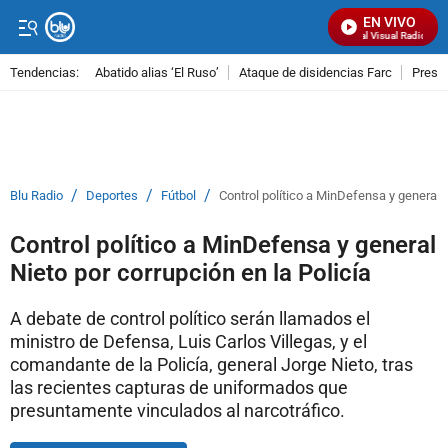
EN VIVO
Señal Visual Radio
Tendencias:
Abatido alias ‘El Ruso’
Ataque de disidencias Farc
Preso
PUBLICIDAD
/
/
/
Blu Radio
Deportes
Fútbol
Control político a MinDefensa y general N
Control político a MinDefensa y general
Nieto por corrupción en la Policía
A debate de control político serán llamados el
ministro de Defensa, Luis Carlos Villegas, y el
comandante de la Policía, general Jorge Nieto, tras
las recientes capturas de uniformados que
presuntamente vinculados al narcotráfico.