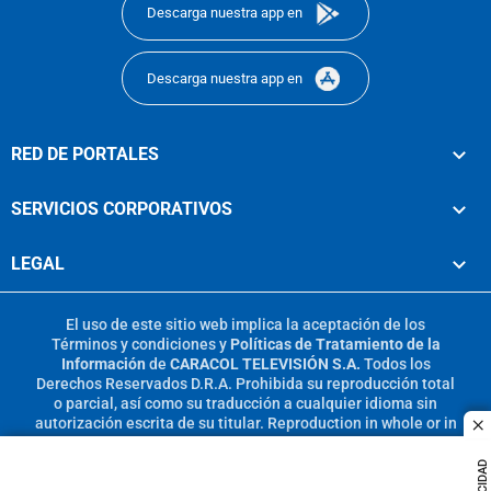
Descarga nuestra app en
Descarga nuestra app en
RED DE PORTALES
SERVICIOS CORPORATIVOS
LEGAL
El uso de este sitio web implica la aceptación de los
Términos y condiciones
y
Políticas de Tratamiento de la
Información
de
CARACOL TELEVISIÓN S.A.
Todos los
Derechos Reservados D.R.A. Prohibida su reproducción total
o parcial, así como su traducción a cualquier idioma sin
autorización escrita de su titular. Reproduction in whole or in
c
part, or translation without written permission is prohibited.
All rights reserved 2025.