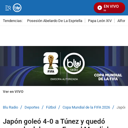
EN VIVO
S
Tendencias:
Posesión Abelardo De La Espriella
Papa León XIV
Alfons
PUBLICIDAD
Ver en VIVO
/
/
/
/
Blu Radio
Deportes
Fútbol
Copa Mundial de la FIFA 2026
Japón 
Japón goleó 4-0 a Túnez y quedó