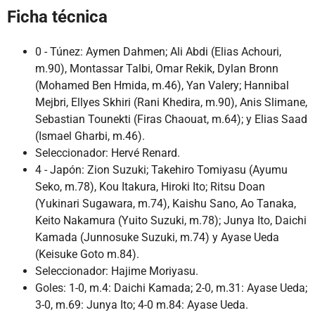
Ficha técnica
0 - Túnez: Aymen Dahmen; Ali Abdi (Elias Achouri,
m.90), Montassar Talbi, Omar Rekik, Dylan Bronn
(Mohamed Ben Hmida, m.46), Yan Valery; Hannibal
Mejbri, Ellyes Skhiri (Rani Khedira, m.90), Anis Slimane,
Sebastian Tounekti (Firas Chaouat, m.64); y Elias Saad
(Ismael Gharbi, m.46).
Seleccionador: Hervé Renard.
4 - Japón: Zion Suzuki; Takehiro Tomiyasu (Ayumu
Seko, m.78), Kou Itakura, Hiroki Ito; Ritsu Doan
(Yukinari Sugawara, m.74), Kaishu Sano, Ao Tanaka,
Keito Nakamura (Yuito Suzuki, m.78); Junya Ito, Daichi
Kamada (Junnosuke Suzuki, m.74) y Ayase Ueda
(Keisuke Goto m.84).
Seleccionador: Hajime Moriyasu.
Goles: 1-0, m.4: Daichi Kamada; 2-0, m.31: Ayase Ueda;
3-0, m.69: Junya Ito; 4-0 m.84: Ayase Ueda.