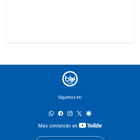
Síguenos en:
whatsapp
facebook
instagram
twitter
google
youtube-
Más contenido en
footer