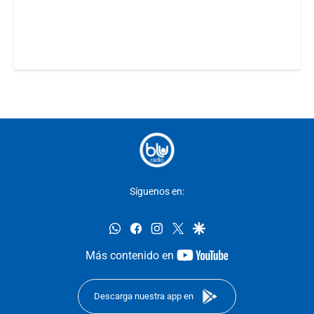
Síguenos en:
whatsapp
facebook
instagram
twitter
google
youtube-
Más contenido en
footer
Descarga nuestra app en