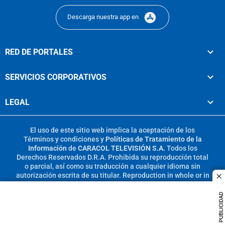
Descarga nuestra app en
RED DE PORTALES
SERVICIOS CORPORATIVOS
LEGAL
El uso de este sitio web implica la aceptación de los
Términos y condiciones
y
Políticas de Tratamiento de la
Información
de
CARACOL TELEVISIÓN S.A.
Todos los
Derechos Reservados D.R.A. Prohibida su reproducción total
o parcial, así como su traducción a cualquier idioma sin
autorización escrita de su titular. Reproduction in whole or in
c
part, or translation without written permission is prohibited.
All rights reserved 2025.
PUBLICIDAD
MIEMBRO DE: