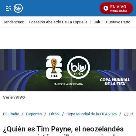
EN VIVO
Señal Visual Radio
Tendencias:
Posesión Abelardo De La Espriella
Cali
Gustavo Petro
PUBLICIDAD
Ver en VIVO
/
/
/
/
Blu Radio
Deportes
Fútbol
Copa Mundial de la FIFA 2026
¿Quién
¿Quién es Tim Payne, el neozelandés