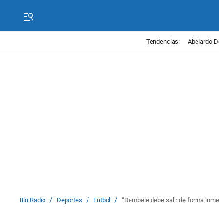
Tendencias:
Abelardo D
/
/
/
Blu Radio
Deportes
Fútbol
“Dembélé debe salir de forma inmed