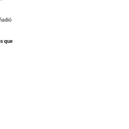
añadió
os que