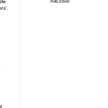
cto
PUBLICIDAD
ata",
o