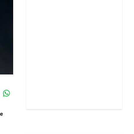
Whatsapp
k
de