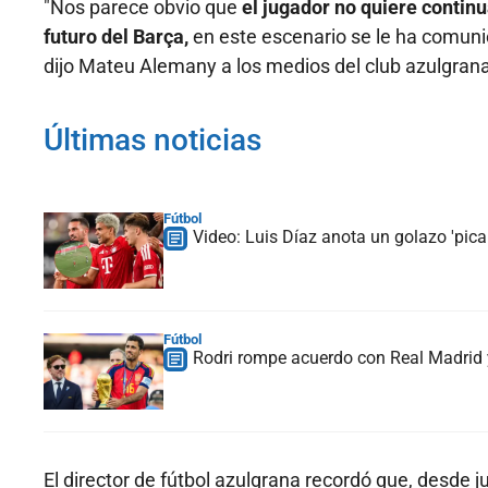
"Nos parece obvio que
el jugador no quiere contin
futuro del Barça,
en este escenario se le ha comunic
dijo Mateu Alemany a los medios del club azulgrana
Últimas noticias
Fútbol
Video: Luis Díaz anota un golazo 'picab
Fútbol
Rodri rompe acuerdo con Real Madrid y
El director de fútbol azulgrana recordó que, desde jul