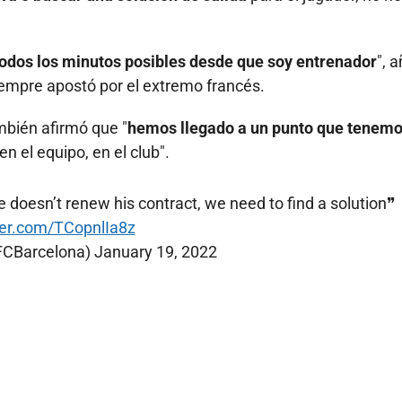
todos los minutos posibles desde que soy entrenador
", 
iempre apostó por el extremo francés.
mbién afirmó que "
hemos llegado a un punto que tenem
n el equipo, en el club".
e doesn’t renew his contract, we need to find a solution❞
tter.com/TCopnlIa8z
FCBarcelona)
January 19, 2022