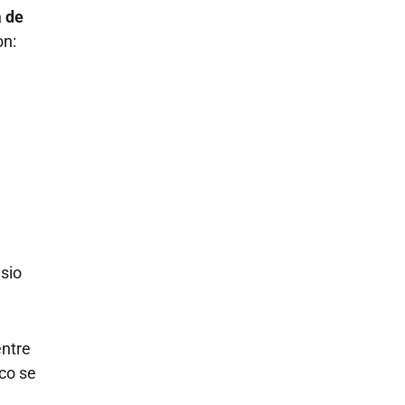
a de
on:
asio
entre
co se