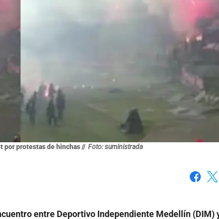
 por protestas de hinchas //
Foto: suministrada
Faceboo
X
encuentro entre Deportivo Independiente Medellín (DIM) 