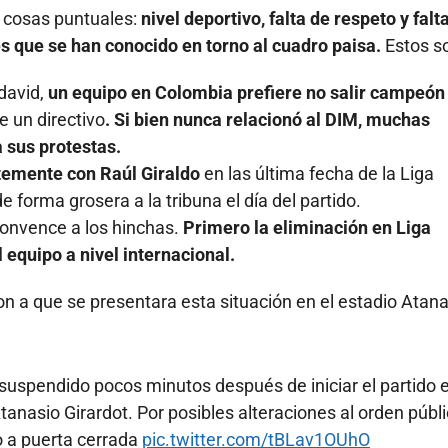
s cosas puntuales:
nivel deportivo, falta de respeto y falt
s que se han conocido en torno al cuadro paisa.
Estos s
david,
un equipo en Colombia prefiere no salir campeón
e un directivo
. Si bien nunca relacionó al DIM, muchas
 sus protestas.
temente con Raúl Giraldo
en las última fecha de la Liga
 de forma grosera a la tribuna el día del partido.
convence a los hinchas.
Primero la eliminación en Liga
 equipo a nivel internacional.
on a que se presentara esta situación en el estadio Atan
 suspendido pocos minutos después de iniciar el partido 
anasio Girardot. Por posibles alteraciones al orden públi
o a puerta cerrada
pic.twitter.com/tBLav1OUhO