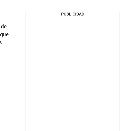
PUBLICIDAD
 de
 que
s