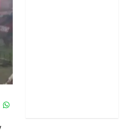
Whatsapp
k
y