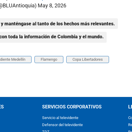
(@BLUAntioquia)
May 8, 2026
y manténgase al tanto de los hechos más relevantes.
con toda la información de Colombia y el mundo.
diente Medellín
Flamengo
Copa Libertadores
ES
SERVICIOS CORPORATIVOS
L
Servicio al televidente
Co
Defensor del televidente
Re
TDT
Po