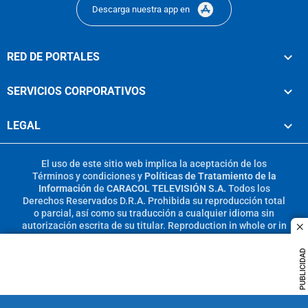
Descarga nuestra app en
RED DE PORTALES
SERVICIOS CORPORATIVOS
LEGAL
El uso de este sitio web implica la aceptación de los
Términos y condiciones
y
Políticas de Tratamiento de la
Información
de
CARACOL TELEVISIÓN S.A.
Todos los
Derechos Reservados D.R.A. Prohibida su reproducción total
o parcial, así como su traducción a cualquier idioma sin
autorización escrita de su titular. Reproduction in whole or in
c
part, or translation without written permission is prohibited.
All rights reserved 2025.
PUBLICIDAD
MIEMBRO DE: