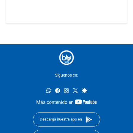
Síguenos en:
whatsapp
facebook
instagram
twitter
google
youtube-
Más contenido en
footer
Descarga nuestra app en