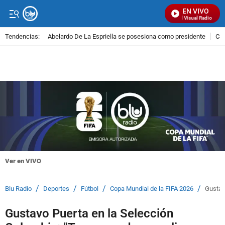
EN VIVO
Señal Visual Radio
Tendencias:
Abelardo De La Espriella se posesiona como presidente
Cal
PUBLICIDAD
Ver en VIVO
/
/
/
/
Blu Radio
Deportes
Fútbol
Copa Mundial de la FIFA 2026
Gustav
Gustavo Puerta en la Selección