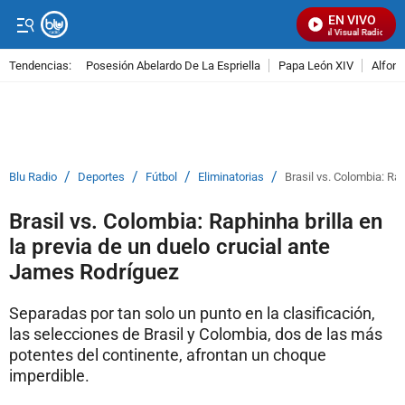
EN VIVO
Señal Visual Radio
Tendencias:
Posesión Abelardo De La Espriella
Papa León XIV
Alfons
PUBLICIDAD
/
/
/
/
Blu Radio
Deportes
Fútbol
Eliminatorias
Brasil vs. Colombia: Ra
Brasil vs. Colombia: Raphinha brilla en
la previa de un duelo crucial ante
James Rodríguez
Separadas por tan solo un punto en la clasificación,
las selecciones de Brasil y Colombia, dos de las más
potentes del continente, afrontan un choque
imperdible.