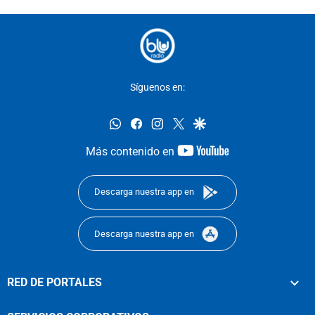
Síguenos en:
whatsapp
facebook
instagram
twitter
google
youtube-
Más contenido en
footer
Descarga nuestra app en
Descarga nuestra app en
RED DE PORTALES