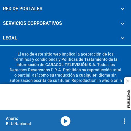
RED DE PORTALES
SERVICIOS CORPORATIVOS
LEGAL
El uso de este sitio web implica la aceptación de los
Términos y condiciones
y
Políticas de Tratamiento de la
Información
de
CARACOL TELEVISIÓN S.A.
Todos los
Derechos Reservados D.R.A. Prohibida su reproducción total
o parcial, así como su traducción a cualquier idioma sin
autorización escrita de su titular. Reproduction in whole or in
c
part, or translation without written permission is prohibited.
All rights reserved 2025.
PUBLICIDAD
MIEMBRO DE:
media-icon
BLU Nacional