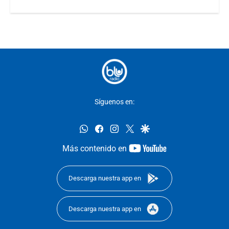
Síguenos en:
whatsapp
facebook
instagram
twitter
google
youtube-
Más contenido en
footer
Descarga nuestra app en
Descarga nuestra app en