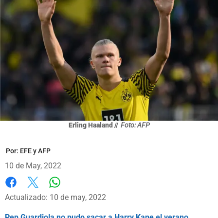
Erling Haaland //
Foto: AFP
Por:
EFE y AFP
10 de May, 2022
Whatsapp
Facebook
X
Actualizado: 10 de may, 2022
Pep Guardiola no pudo sacar a Harry Kane el verano