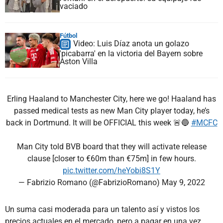
vaciado
Fútbol
Video: Luis Díaz anota un golazo
'picabarra' en la victoria del Bayern sobre
Aston Villa
Erling Haaland to Manchester City, here we go! Haaland has
passed medical tests as new Man City player today, he’s
back in Dortmund. It will be OFFICIAL this week 🚨🔵
#MCFC
Man City told BVB board that they will activate release
clause [closer to €60m than €75m] in few hours.
pic.twitter.com/heYobi8S1Y
— Fabrizio Romano (@FabrizioRomano)
May 9, 2022
Un suma casi moderada para un talento así y vistos los
precios actuales en el mercado, pero a pagar en una vez,