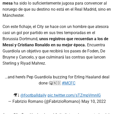
mesa
ha sido lo suficientemente jugosa para convencer al
noruego de que su destino no está en el Real Madrid, sino en
Mánchester.
Con este fichaje, el City se hace con un hombre que atesora
casi un gol por partido en sus tres temporadas en el
Borussia Dortmund,
unos registros que recuerdan a los de
Messi y Cristiano Ronaldo en su mejor época.
Encuentra
Guardiola un objetivo que recibirá los pases de Foden, De
Bruyne y Cancelo, y que culminará las contras que lancen
Sterling y Riyad Mahrez.
…and here’s Pep Guardiola buzzing for Erling Haaland deal
done 🤐🇳🇴
#MCFC
🎥⤵️
@footballdaily
pic.twitter.com/sTZmpVmnIG
— Fabrizio Romano (@FabrizioRomano)
May 10, 2022