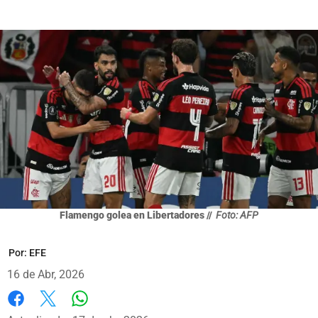
Flamengo golea en Libertadores //
Foto: AFP
Por:
EFE
16 de Abr, 2026
Whatsapp
Facebook
X