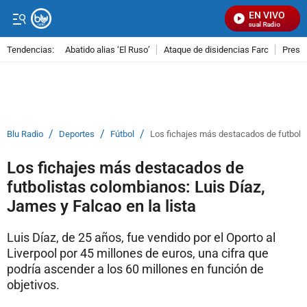
EN VIVO
Señal Visual Radio
Tendencias:
Abatido alias ‘El Ruso’
Ataque de disidencias Farc
Preso
PUBLICIDAD
/
/
/
Blu Radio
Deportes
Fútbol
Los fichajes más destacados de futbolis
Los fichajes más destacados de
futbolistas colombianos: Luis Díaz,
James y Falcao en la lista
Luis Díaz, de 25 años, fue vendido por el Oporto al
Liverpool por 45 millones de euros, una cifra que
podría ascender a los 60 millones en función de
objetivos.