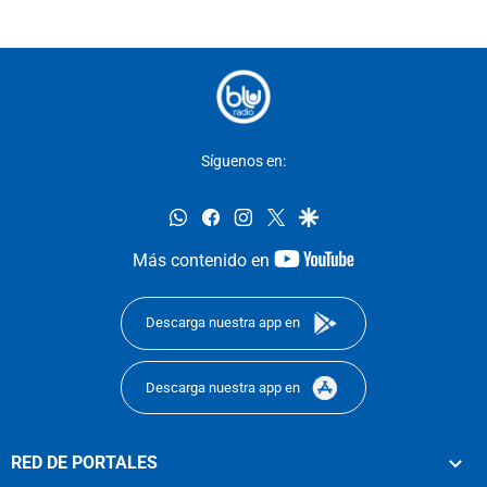
Síguenos en:
whatsapp
facebook
instagram
twitter
google
youtube-
Más contenido en
footer
Descarga nuestra app en
Descarga nuestra app en
RED DE PORTALES