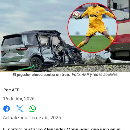
El jugador chocò contra un tren.
Foto: AFP y redes sociales
Por:
AFP
16 de Abr, 2026
Whatsapp
Facebook
X
Actualizado: 16 de abr, 2026
El portero austríaco
Alexander Manninger, que jugó en el