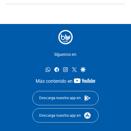
Síguenos en:
whatsapp
facebook
instagram
twitter
google
youtube-
Más contenido en
footer
Descarga nuestra app en
Descarga nuestra app en