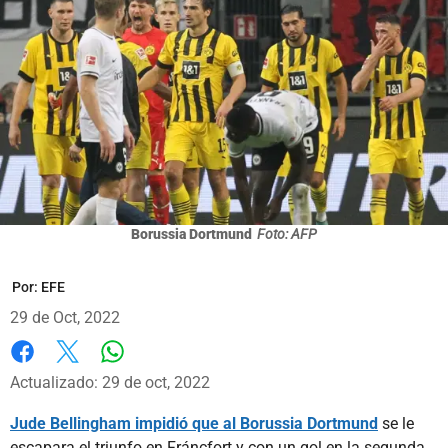
Borussia Dortmund
Foto: AFP
Por:
EFE
29 de Oct, 2022
Whatsapp
Facebook
X
Actualizado: 29 de oct, 2022
Jude Bellingham impidió que al Borussia Dortmund
se le
escapara el triunfo en Fráncfort y con un gol en la segunda