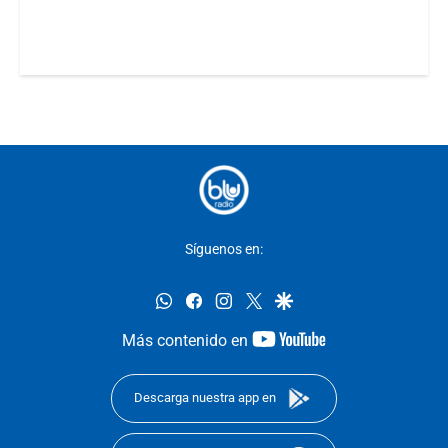
Síguenos en:
whatsapp
facebook
instagram
twitter
google
youtube-
Más contenido en
footer
Descarga nuestra app en