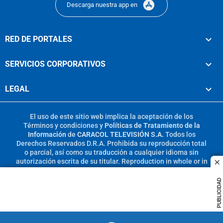
Descarga nuestra app en
RED DE PORTALES
SERVICIOS CORPORATIVOS
LEGAL
El uso de este sitio web implica la aceptación de los
Términos y condiciones
y
Políticas de Tratamiento de la
Información
de
CARACOL TELEVISIÓN S.A.
Todos los
Derechos Reservados D.R.A. Prohibida su reproducción total
o parcial, así como su traducción a cualquier idioma sin
autorización escrita de su titular. Reproduction in whole or in
c
part, or translation without written permission is prohibited.
All rights reserved 2025.
PUBLICIDAD
MIEMBRO DE: