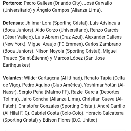
Porteros:
Pedro Gallese (Orlando City), José Carvallo
(Universitario) y Ángelo Campos (Alianza Lima).
Defensas
: Jhilmar Lora (Sporting Cristal), Luis Advíncula
(Boca Juniors), Aldo Corzo (Universitario), Renzo Garcés
(César Vallejo), Luis Abram (Cruz Azul), Alexander Callens
(New York), Miguel Araujo (FC Emmen), Carlos Zambrano
(Boca Juniors), Nilson Noyola (Sporting Cristal), Miguel
Trauco (Saint-Étienne) y Marcos López (San Jose
Earthquakes).
Volantes:
Wilder Cartagena (Al-Ittihad), Renato Tapia (Celta
de Vigo), Pedro Aquino (Club América), Yoshimar Yotún (Al-
Nassr), Sergio Peña (Malmö FF), Raziel García (Deportes
Tolima), Jairo Concha (Alianza Lima), Christian Cueva (Al-
Fateh), Christofer Gonzales (Sporting Cristal), André Carrillo
(Al Hilal F. C), Gabriel Costa (Colo-Colo), Horacio Calcaterra
(Sporting Cristal) y Edison Flores (D.C. United).