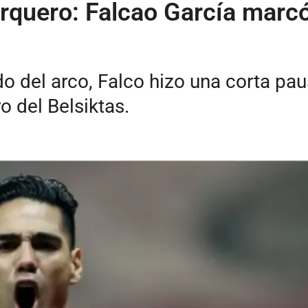
arquero: Falcao García marcó
do del arco, Falco hizo una corta pa
o del Belsiktas.