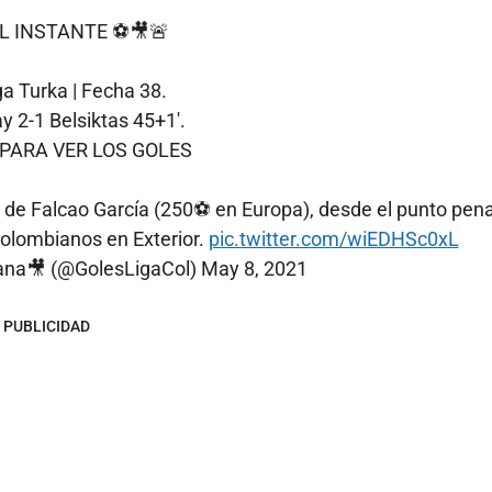
AL INSTANTE ⚽️🎥🚨
ga Turka | Fecha 38.
y 2-1 Belsiktas 45+1'.
PARA VER LOS GOLES
alcao García (250⚽️ en Europa), desde el punto pena
Colombianos en Exterior.
pic.twitter.com/wiEDHSc0xL
ana🎥 (@GolesLigaCol)
May 8, 2021
PUBLICIDAD