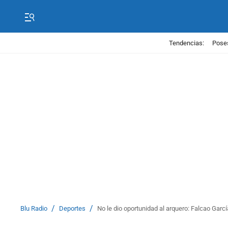
Tendencias:
Poses
/
/
Blu Radio
Deportes
No le dio oportunidad al arquero: Falcao Garc