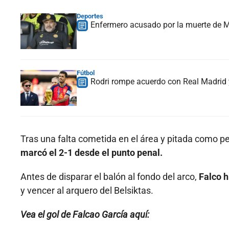
Deportes
Enfermero acusado por la muerte de Ma
Fútbol
Rodri rompe acuerdo con Real Madrid y
Tras una falta cometida en el área y pitada como pen
marcó el 2-1 desde el punto penal.
Antes de disparar el balón al fondo del arco,
Falco h
y vencer al arquero del Belsiktas.
Vea el gol de Falcao García aquí: