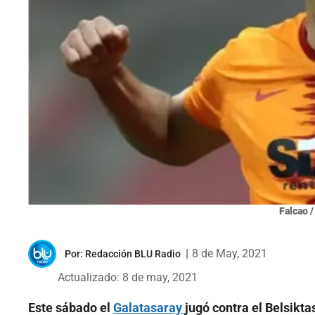
Falcao /
|
8 de May, 2021
Por:
Redacción BLU Radio
Actualizado: 8 de may, 2021
Este sábado el
Galatasaray
jugó contra el Belsikta