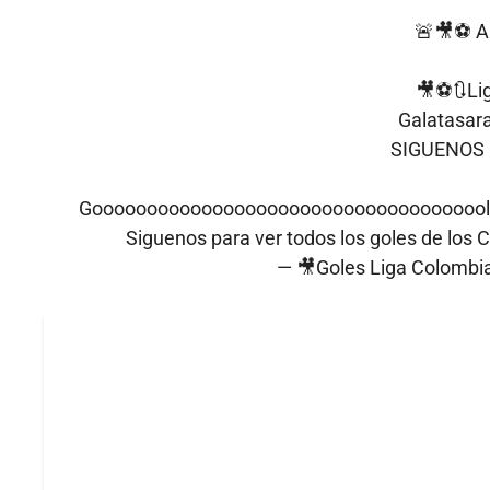
🚨🎥⚽️ 
🎥⚽️🔃Li
Galatasara
SIGUENOS 
Gooooooooooooooooooooooooooooooooooool de F
Siguenos para ver todos los goles de los 
— 🎥Goles Liga Colombi