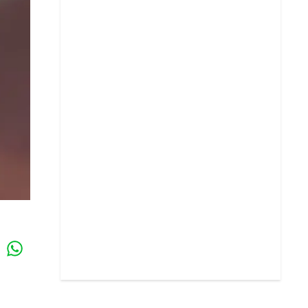
Whatsapp
k