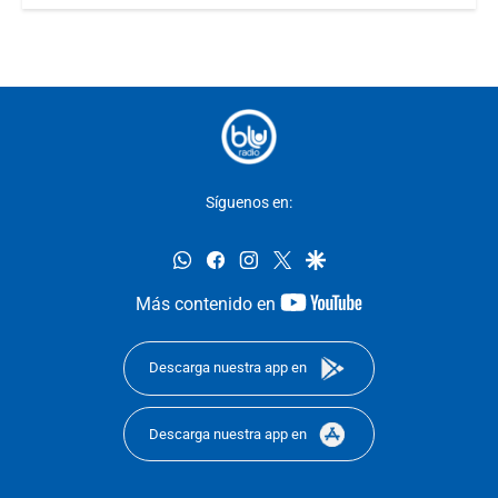
Síguenos en:
whatsapp
facebook
instagram
twitter
google
youtube-
Más contenido en
footer
Descarga nuestra app en
Descarga nuestra app en