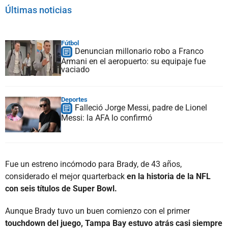
Últimas noticias
Fútbol
Denuncian millonario robo a Franco
Armani en el aeropuerto: su equipaje fue
vaciado
Deportes
Falleció Jorge Messi, padre de Lionel
Messi: la AFA lo confirmó
Fue un estreno incómodo para Brady, de 43 años,
considerado el mejor quarterback
en la historia de la NFL
con seis títulos de Super Bowl.
Aunque Brady tuvo un buen comienzo con el primer
touchdown del juego, Tampa Bay estuvo atrás casi siempre