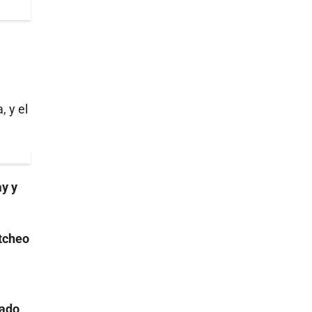
, y el
y y
tcheo
e
rado