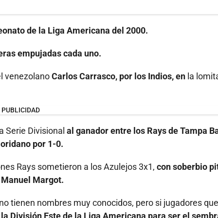
eonato de la Liga Americana del 2000.
rreras empujadas cada uno.
 el venezolano
Carlos Carrasco, por los Indios, en
la lomita
PUBLICIDAD
a Serie Divisional
al ganador entre los Rays de Tampa Ba
loridano por 1-0.
riones Rays sometieron a los Azulejos 3x1,
con soberbio pi
o Manuel Margot.
o tienen nombres muy conocidos, pero si jugadores qu
r la División Este de la Liga Americana para ser el semb