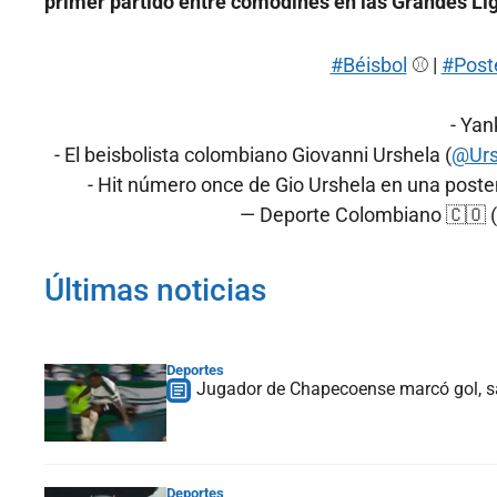
primer partido entre comodines en las Grandes Liga
#Béisbol
⚾️ |
#Post
- Yan
- El beisbolista colombiano Giovanni Urshela (
@Urs
- Hit número once de Gio Urshela en una post
— Deporte Colombiano 🇨🇴
Últimas noticias
Deportes
Jugador de Chapecoense marcó gol, sal
Deportes