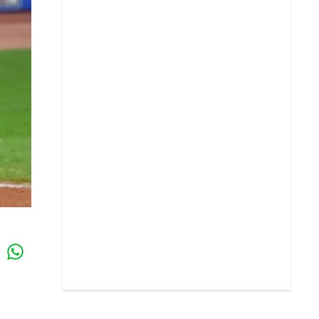
Whatsapp
k