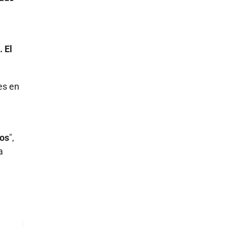
 El
es en
dos
",
a