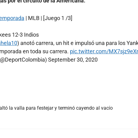
s por el circuito de la Americana.
emporada
| MLB | [Juego 1 /3]
kees 12-3 Indios
hela10
) anotó carrera, un hit e impulsó una para los Yan
emporada en toda su carrera.
pic.twitter.com/MX7sjz9eX
 (@DeportColombia)
September 30, 2020
tó la valla para festejar y terminó cayendo al vacío